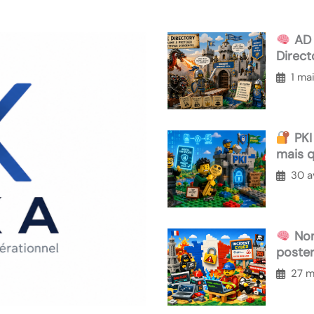
AD 
Direct
mines
1 ma
PKI 
mais 
30 a
Non,
poster
niveau
27 m