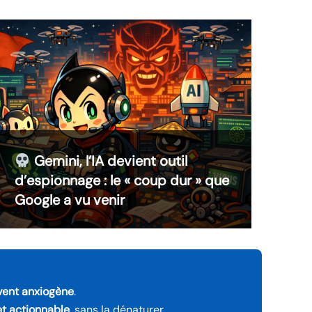
Gemini, l’IA devient outil
d’espionnage : le « coup dur » que
Google a vu venir
vent anxiogène
.
 et actionnable
, sans la dénaturer.