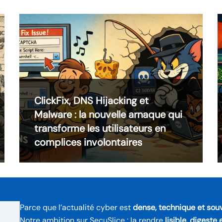
ClickFix, DNS Hijacking et
Malware : la nouvelle arnaque qui
transforme les utilisateurs en
complices involontaires
Parce que l’actualité cyber est
dense, technique et sou
Notre ambition sur SecuSlice : la rendre
lisible, digeste