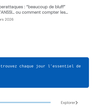
erattaques : “beaucoup de bluff”
l’ANSSI… ou comment compter les
 comme les manifestants
ars 2026
trouvez chaque jour l’essentiel de 
Explorer