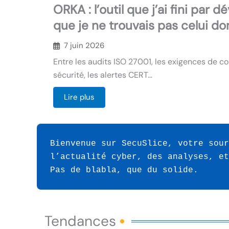
ORKA : l’outil que j’ai fini par 
que je ne trouvais pas celui don
7 juin 2026
Entre les audits ISO 27001, les exigences de co
sécurité, les alertes CERT…
Lire plus
Bienvenue sur SecuSlice, votre sour
l’actualité cyber, des analyses, et
Pas de blabla, que du solide.
Tendances