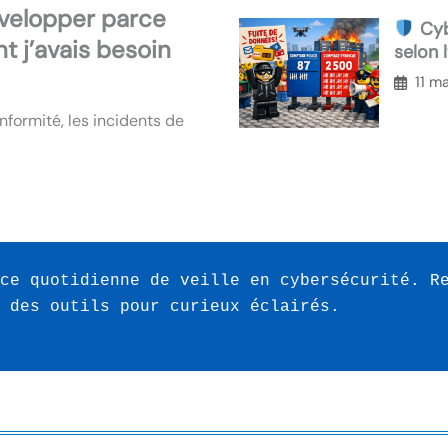
développer parce
Cyb
t j’avais besoin
selon 
fuites
11 m
nformité, les incidents de
ce quotidienne de veille en cybersécurité. Re
 des outils pour curieux éclairés. 