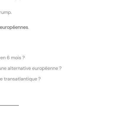
Trump.
s européennes
.
 en 6 mois ?
ne alternative européenne ?
e transatlantique ?