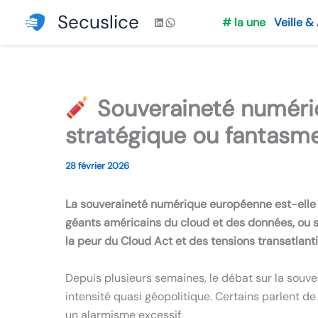
Aller
Secuslice
LinkedIn
WhatsApp
# la une
Veille &
au
contenu
Souveraineté numéri
stratégique ou fantasme
28 février 2026
La souveraineté numérique européenne est-elle 
géants américains du cloud et des données, ou 
la peur du Cloud Act et des tensions transatlant
Depuis plusieurs semaines, le débat sur la sou
intensité quasi géopolitique. Certains parlent 
un alarmisme excessif.