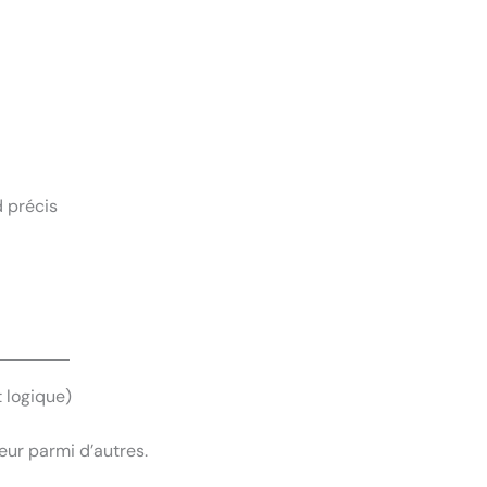
d précis
t logique)
eur parmi d’autres.