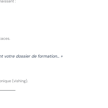
aissant :
icaces.
t votre dossier de formation… »
ique (vishing).