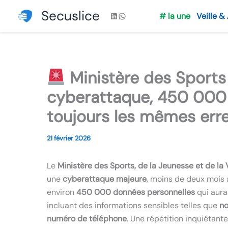
Aller
Secuslice
LinkedIn
WhatsApp
# la une
Veille &
au
contenu
Ministère des Sports
cyberattaque, 450 000
toujours les mêmes err
21 février 2026
Le
Ministère des Sports, de la Jeunesse et de la 
une
cyberattaque majeure
, moins de deux mois 
environ
450 000 données personnelles
qui aurai
incluant des informations sensibles telles que
no
numéro de téléphone
. Une répétition inquiétant