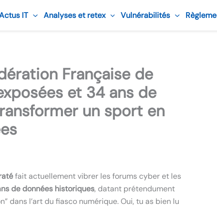
 Actus IT
Analyses et retex
Vulnérabilités
Règleme
dération Française de
 exposées et 34 ans de
ransformer un sport en
ées
raté
fait actuellement vibrer les forums cyber et les
 ans de données historiques
, datant prétendument
” dans l’art du fiasco numérique. Oui, tu as bien lu