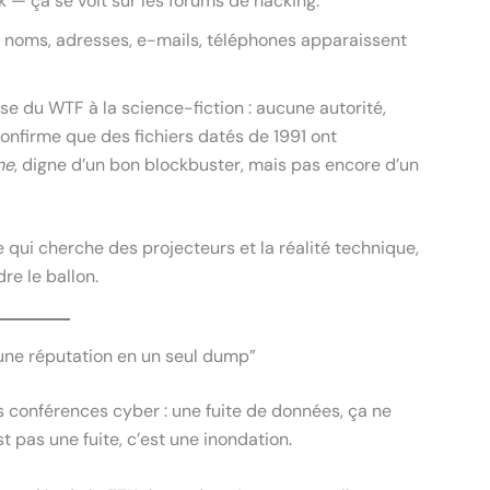
ok — ça se voit sur les forums de hacking.
 noms, adresses, e-mails, téléphones apparaissent
se du WTF à la science-fiction : aucune autorité,
confirme que des fichiers datés de 1991 ont
me
, digne d’un bon blockbuster, mais pas encore d’un
 qui cherche des projecteurs et la réalité technique,
re le ballon.
 une réputation en un seul dump”
es conférences cyber : une fuite de données, ça ne
est pas une fuite, c’est une inondation.