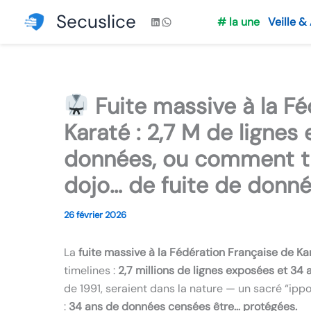
Aller
Secuslice
LinkedIn
WhatsApp
# la une
Veille &
au
contenu
Fuite massive à la Fé
Karaté : 2,7 M de lignes
données, ou comment t
dojo… de fuite de donn
26 février 2026
La
fuite massive à la Fédération Française de Ka
timelines :
2,7 millions de lignes exposées et 34
de 1991, seraient dans la nature — un sacré “ippon
:
34 ans de données censées être… protégées.