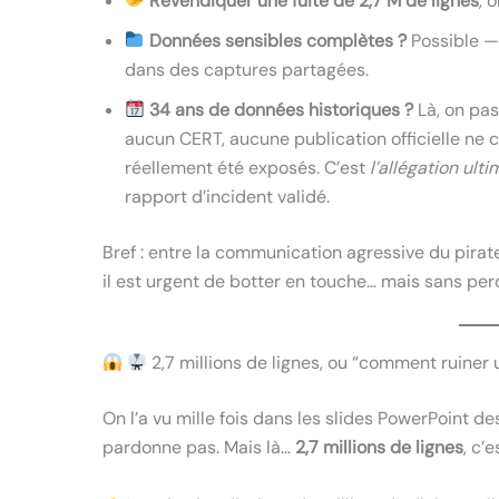
Revendiquer une fuite de 2,7 M de lignes
, 
Données sensibles complètes ?
Possible —
dans des captures partagées.
34 ans de données historiques ?
Là, on pas
aucun CERT, aucune publication officielle ne 
réellement été exposés. C’est
l’allégation ulti
rapport d’incident validé.
Bref : entre la communication agressive du pirate
il est urgent de botter en touche… mais sans perd
2,7 millions de lignes, ou “comment ruiner
On l’a vu mille fois dans les slides PowerPoint d
pardonne pas. Mais là…
2,7 millions de lignes
, c’