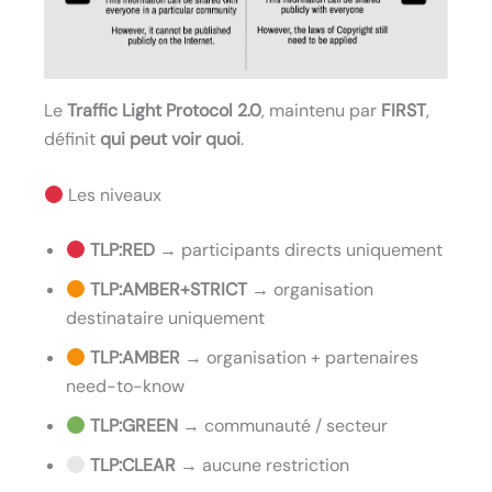
Le
Traffic Light Protocol 2.0
, maintenu par
FIRST
,
définit
qui peut voir quoi
.
Les niveaux
TLP:RED
→ participants directs uniquement
TLP:AMBER+STRICT
→ organisation
destinataire uniquement
TLP:AMBER
→ organisation + partenaires
need-to-know
TLP:GREEN
→ communauté / secteur
TLP:CLEAR
→ aucune restriction