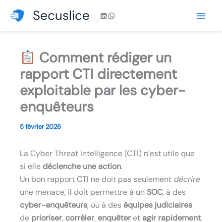
Aller
Secuslice
LinkedIn
WhatsApp
au
contenu
Comment rédiger un
rapport CTI directement
exploitable par les cyber-
enquêteurs
5 février 2026
La Cyber Threat Intelligence (CTI) n’est utile que
si elle
déclenche une action
.
Un bon rapport CTI ne doit pas seulement
décrire
une menace, il doit permettre à un
SOC
, à des
cyber-enquêteurs
, ou à des
équipes judiciaires
de
prioriser
,
corréler
,
enquêter
et
agir rapidement
.