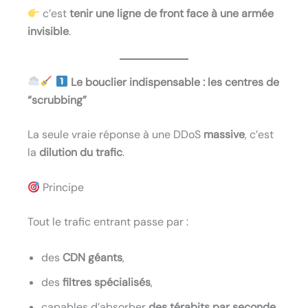
c’est
tenir une ligne de front face à une armée
invisible
.
Le bouclier indispensable : les centres de
“scrubbing”
La seule vraie réponse à une DDoS
massive
, c’est
la
dilution du trafic
.
Principe
Tout le trafic entrant passe par :
des
CDN géants
,
des
filtres spécialisés
,
capables d’absorber
des térabits par seconde
.