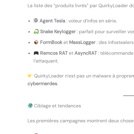
La liste des “produits livrés” par QuirkyLoader do
🕵️
Agent Tesla
: voleur d’infos en série.
Snake Keylogger
: parfait pour surveiller vo
FormBook
et
MassLogger
: des infostealers
Remcos RAT
et
AsyncRAT
: télécommande c
l’attaquant.
QuirkyLoader n’est pas un malware à propreme
cybermerdes
.
Ciblage et tendances
Les premières campagnes montrent deux choses