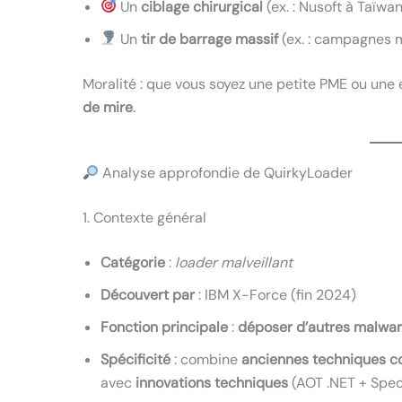
Un
ciblage chirurgical
(ex. : Nusoft à Taïwa
Un
tir de barrage massif
(ex. : campagnes m
Moralité : que vous soyez une petite PME ou une
de mire
.
Analyse approfondie de QuirkyLoader
1. Contexte général
Catégorie
:
loader malveillant
Découvert par
: IBM X-Force (fin 2024)
Fonction principale
:
déposer d’autres malwa
Spécificité
: combine
anciennes techniques c
avec
innovations techniques
(AOT .NET + Spec