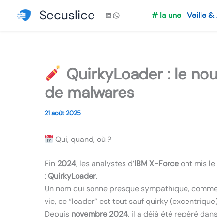
Aller
Secuslice
LinkedIn
WhatsApp
# la une
Veille &
au
contenu
QuirkyLoader : le nou
de malwares
21 août 2025
Qui, quand, où ?
Fin
2024
, les analystes d’
IBM X-Force
ont mis le
:
QuirkyLoader
.
Un nom qui sonne presque sympathique, comme un 
vie, ce “loader” est tout sauf quirky (excentrique)
Depuis
novembre 2024
, il a déjà été repéré d