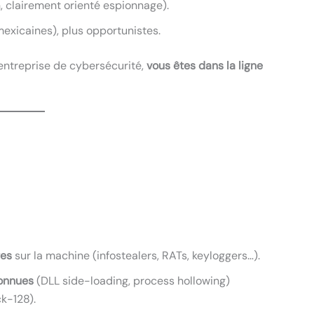
n, clairement orienté espionnage).
exicaines), plus opportunistes.
 entreprise de cybersécurité,
vous êtes dans la ligne
res
sur la machine (infostealers, RATs, keyloggers…).
onnues
(DLL side-loading, process hollowing)
k-128).