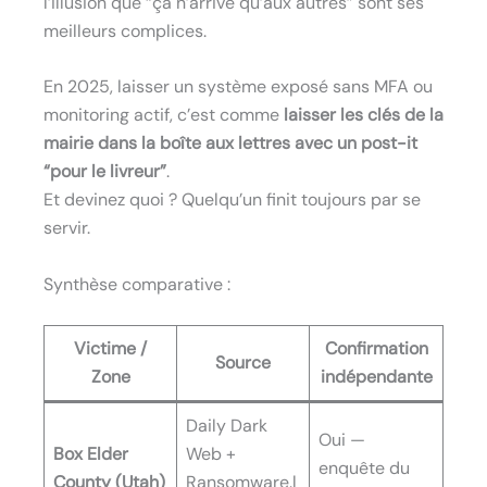
l’illusion que “ça n’arrive qu’aux autres” sont ses
meilleurs complices.
En 2025, laisser un système exposé sans MFA ou
monitoring actif, c’est comme
laisser les clés de la
mairie dans la boîte aux lettres avec un post-it
“pour le livreur”
.
Et devinez quoi ? Quelqu’un finit toujours par se
servir.
Synthèse comparative :
Victime /
Confirmation
Source
Zone
indépendante
Daily Dark
Oui —
Box Elder
Web +
enquête du
County (Utah)
Ransomware.l