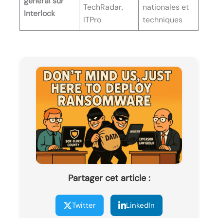
général sur
TechRadar,
nationales et
Interlock
ITPro
techniques
Partager cet article :
Twitter
LinkedIn