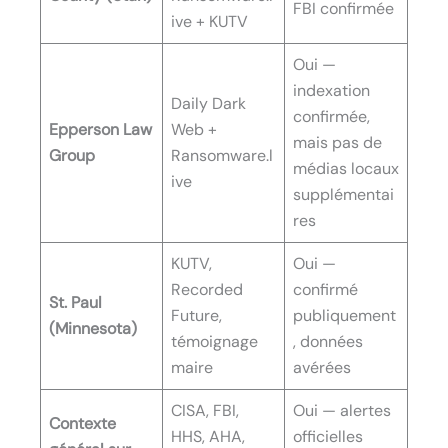
FBI confirmée
ive + KUTV
Oui —
indexation
Daily Dark
confirmée,
Epperson Law
Web +
mais pas de
Group
Ransomware.l
médias locaux
ive
supplémentai
res
KUTV,
Oui —
Recorded
confirmé
St. Paul
Future,
publiquement
(Minnesota)
témoignage
, données
maire
avérées
CISA, FBI,
Oui — alertes
Contexte
HHS, AHA,
officielles