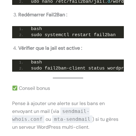
udo nano /etc/fail2ban/jail.
d
/wordpres
Redémarrer Fail2Ban :
bash
sudo systemctl restart fail2ban
Vérifier que la jail est active :
bash
sudo fail2ban-client status wordpress-
Conseil bonus
Pense à ajouter une alerte sur les bans en
envoyant un mail (via
sendmail-
ou
) si tu gères
whois.conf
mta-sendmail
un serveur WordPress multi-client.