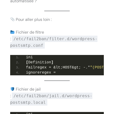
automatisée ?
Pour aller plus loin :
Fichier de filtre
:
/etc/fail2ban/filter.d/wordpress-
postsmtp.conf
ini
[
Definition
]
failregex = &lt;HOST&gt; -.*
"(POST|GET
ignoreregex =
Fichier de jail
:
/etc/fail2ban/jail.d/wordpress-
postsmtp.local