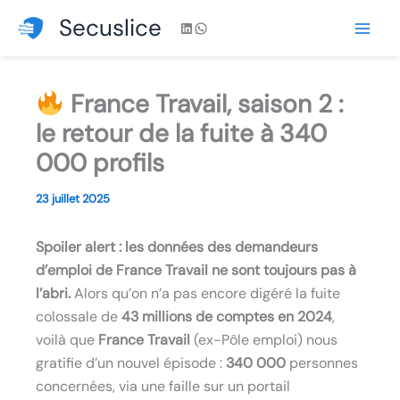
Aller
Secuslice
LinkedIn
WhatsApp
au
contenu
France Travail, saison 2 :
le retour de la fuite à 340
000 profils
23 juillet 2025
Spoiler alert : les données des demandeurs
d’emploi de France Travail ne sont toujours pas à
l’abri.
Alors qu’on n’a pas encore digéré la fuite
colossale de
43 millions de comptes en 2024
,
voilà que
France Travail
(ex-Pôle emploi) nous
gratifie d’un nouvel épisode :
340 000
personnes
concernées, via une faille sur un portail