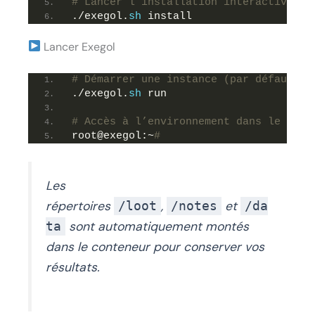
# Lancer l’installation interactive (c
./exegol.
sh
 install
Lancer Exegol
# Démarrer une instance (par défaut l’
./exegol.
sh
 run
# Accès à l’environnement dans le cont
root@exegol:~
#
Les
répertoires
,
et
/loot
/notes
/da
sont automatiquement montés
ta
dans le conteneur pour conserver vos
résultats.