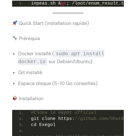
inpeas.sh &
gt
; /loot/enum_result.txt
Quick Start (installation rapide)
Prérequis
Docker installé (
sudo apt install
sur Debian/Ubuntu)
docker.io
Git installé
Espace disque (5-10 Go conseillés)
Installation
#Clone le dépôt officiel
git clone https:
//github.com/ShutdownR
cd Exegol