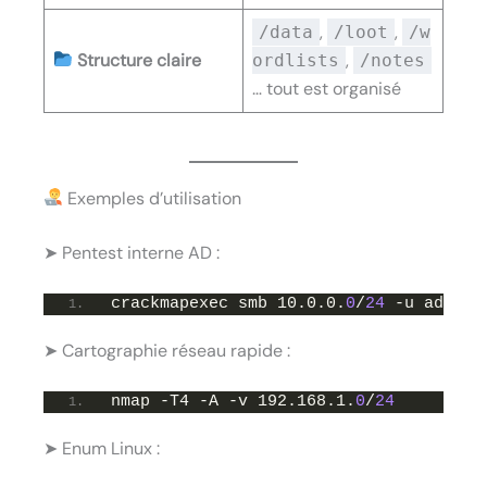
,
,
/data
/loot
/w
Structure claire
,
ordlists
/notes
… tout est organisé
Exemples d’utilisation
➤ Pentest interne AD :
crackmapexec smb 10.0.0.
0
/
24
 -u admin 
➤ Cartographie réseau rapide :
nmap -T4 -A -v 192.168.1.
0
/
24
➤ Enum Linux :