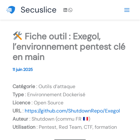
Aller
Secuslice
LinkedIn
WhatsApp
au
contenu
Fiche outil : Exegol,
l’environnement pentest clé
en main
11 juin 2025
Catégorie
: Outils d’attaque
Type
: Environnement Dockerisé
Licence
: Open Source
URL
:
https://github.com/ShutdownRepo/Exegol
Auteur
: Shutdown (commu FR
)
Utilisation
: Pentest, Red Team, CTF, formation