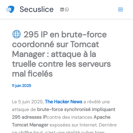
Aller
Secuslice
LinkedIn
WhatsApp
au
contenu
295 IP en brute-force
coordonné sur Tomcat
Manager : attaque à la
truelle contre les serveurs
mal ficelés
11 juin 2025
Le 5 juin 2025,
The Hacker News
a révélé une
attaque de
brute-force synchronisé impliquant
295 adresses IP
contre des instances
Apache
Tomcat Manager
exposées sur Internet. Derrière
ce chiffre brut, c’est une réalité cyber bien