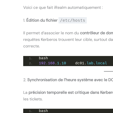
Voici ce que fait iRealm automatiquement :
1.
Édition du fichier
/etc/hosts
Il permet d’associer le nom du
contrôleur de do
requêtes Kerberos trouvent leur cible, surtout 
correcte.
bash
192.168
.
1
.
10
    dc01.
lab
.
local
  
2.
Synchronisation de l’heure système avec le D
La
précision temporelle est critique dans Kerber
les tickets.
bash