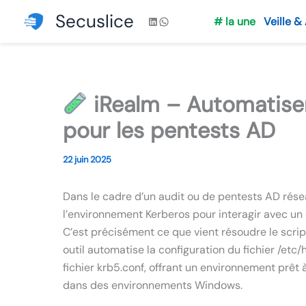
Aller
Secuslice
LinkedIn
WhatsApp
# la une
Veille &
au
contenu
iRealm – Automatiser
pour les pentests AD
22 juin 2025
Dans le cadre d’un audit ou de pentests AD rés
l’environnement Kerberos pour interagir avec un 
C’est précisément ce que vient résoudre le script
outil automatise la configuration du fichier /etc/h
fichier krb5.conf, offrant un environnement prêt
dans des environnements Windows.