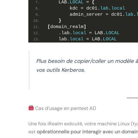
    LAB.
LOCAL
 = 
{
        kdc = dc01.
lab
.
local
        admin_server = dc01.
lab
.
}
[
domain_realm
]
    .lab.
local
 = LAB.
LOCAL
    lab.
local
 = LAB.
LOCAL
Plus besoin de copier/coller un modèle à
vos outils Kerberos.
Cas d’usage en pentest AD
Une fois iRealm exécuté, votre machine Linux (ty
est
opérationnelle pour interagir avec un domain