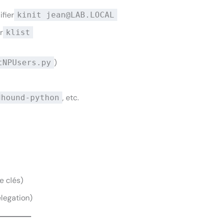
fier
kinit
jean@LAB.LOCAL
r
klist
)
tNPUsers.py
, etc.
dhound-python
e clés)
legation)