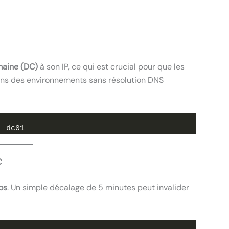
maine (DC)
à son IP, ce qui est crucial pour que les
dans des environnements sans résolution DNS
  dc01
C
os
. Un simple décalage de 5 minutes peut invalider