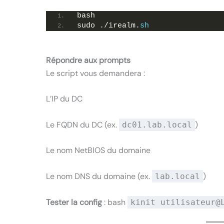
bash
sudo ./irealm.
sh
Répondre aux prompts
Le script vous demandera :
L’IP du DC
Le FQDN du DC (ex.
)
dc01.lab.local
Le nom NetBIOS du domaine
Le nom DNS du domaine (ex.
)
lab.local
Tester la config
: bash
kinit
utilisateur@