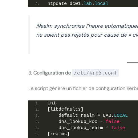
ntpdate dc01.
lab
.
local
iRealm synchronise l’heure automatique
ne soient pas rejetés pour cause de « cl
3.
Configuration de
/etc/krb5.conf
Le script génère un fichier de configuration Ker
ini
[
libdefaults
]
    default_realm = LAB.
LOCAL
    dns_lookup_kdc = 
false
    dns_lookup_realm = 
false
[
realms
]