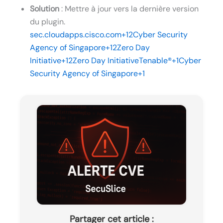
Solution
: Mettre à jour vers la dernière version
du plugin.
sec.cloudapps.cisco.com+12Cyber Security
Agency of Singapore+12Zero Day
Initiative+12
Zero Day Initiative
Tenable®+1Cyber
Security Agency of Singapore+1
Partager cet article :