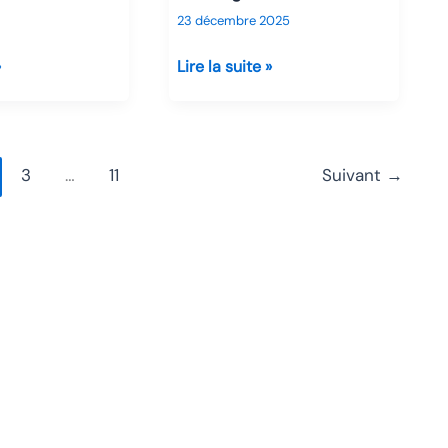
23 décembre 2025
forum
russophone
»
Lire la suite »
Intrusion
au
MININT
3
…
11
Suivant
→
:
mot
de
passe
à
6
chiffres,
détection
en
26