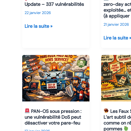
réalité
fuite
Update – 337 vulnérabilités
zero-day ac
brutale
exploitée… e
de
22 janvier 2026
(à appliquer 
des
66
équipement
21 janvier 2026
Go
Lire la suite »
en
Oracle
Lire la suite 
bordure
Critical
Cisco
Patch
en
Update
feu
–
:
337
une
vulnérabilités
CVE
zero-
day
activement
PAN-OS sous pression :
Les Faux S
exploitée…
une vulnérabilité DoS peut
L’art subtil 
et
désactiver votre pare-feu
comme on ré
pommes
déjà