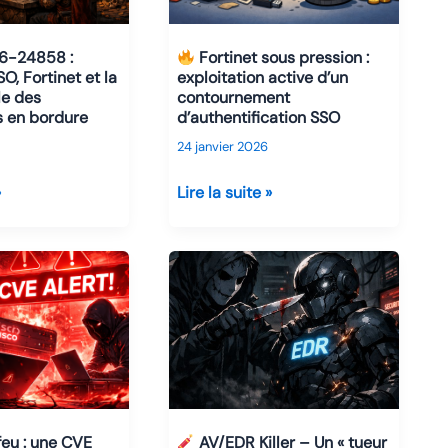
devient
une
-24858 :
Fortinet sous pression :
cible
O, Fortinet et la
exploitation active d’un
le des
contournement
cyber
 en bordure
d’authentification SSO
critique
24 janvier 2026
»
Lire la suite »
Fortinet
sous
pression
:
exploitation
active
d’un
contournement
d’authentification
AV/EDR Killer – Un « tueur
feu : une CVE