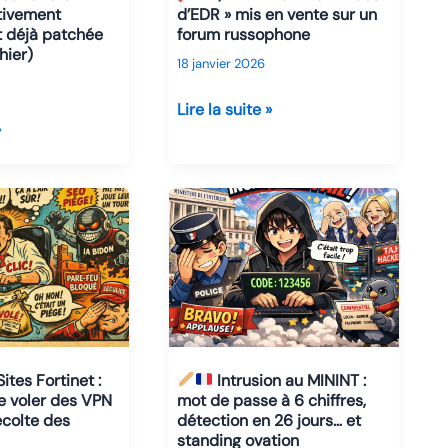
SSO
d’EDR » mis en vente sur un
tivement
forum russophone
t déjà patchée
hier)
18 janvier 2026
s
Lire la suite »
»
AV/EDR
Killer
–
Un
«
tueur
d’EDR
»
mis
en
ites Fortinet :
Intrusion au MININT :
vente
de voler des VPN
mot de passe à 6 chiffres,
colte des
détection en 26 jours… et
sur
standing ovation
un