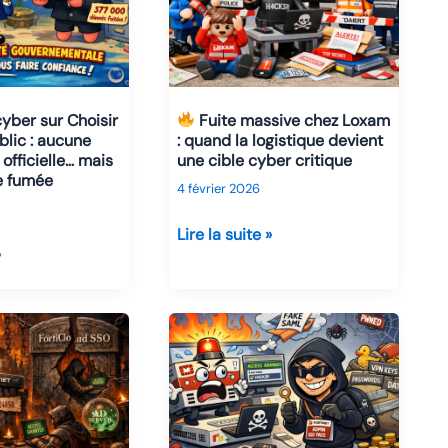
yber sur Choisir
Fuite massive chez Loxam
blic : aucune
: quand la logistique devient
officielle… mais
une cible cyber critique
e fumée
4 février 2026
Lire la suite »
»
Fuite
massive
chez
Loxam
:
quand
la
logistique