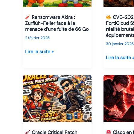
désormais
:
exploitée
aucune
Ransomware Akira :
CVE-2026
dans
confirmation
Zurflüh-Feller face à la
FortiCloud SS
des
officielle…
menace d’une fuite de 66 Go
réalité bruta
équipements
attaques
mais
2 février 2026
ransomwares
beaucoup
30 janvier 2026
de
Lire la suite »
Lire la suite 
fumée
Ransomware
CVE-
Akira
2026-
:
24858
Zurflüh-
:
Feller
FortiCloud
face
SSO,
à
Fortinet
la
et
menace
la
d’une
Oracle Critical Patch
Cisco en 