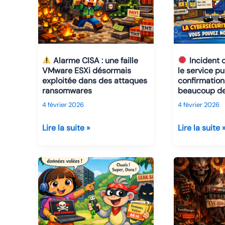
Alarme CISA : une faille
Incident c
VMware ESXi désormais
le service pu
exploitée dans des attaques
confirmation 
ransomwares
beaucoup d
4 février 2026
4 février 2026
Lire la suite »
Lire la suite 
Alarme
Incident
CISA
cyber
:
sur
une
Choisir
faille
le
VMware
service
ESXi
public