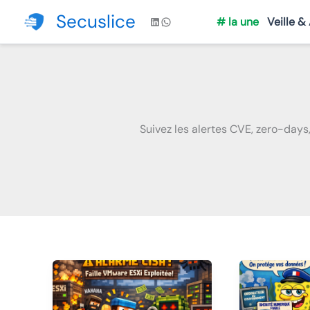
Aller
Secuslice
LinkedIn
WhatsApp
# la une
Veille &
au
contenu
Suivez les alertes CVE, zero-days, 