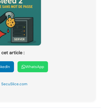
cet article :
nkedIn
WhatsApp
SecuSlice.com