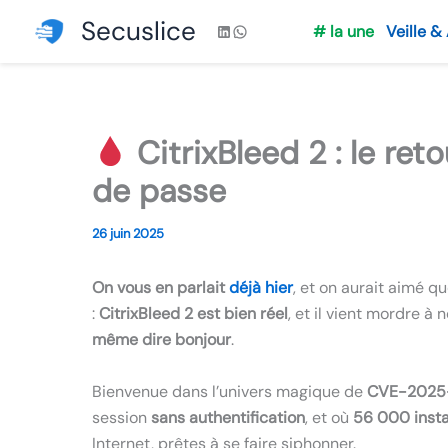
Aller
Secuslice
LinkedIn
WhatsApp
# la une
Veille &
au
contenu
CitrixBleed 2 : le re
de passe
26 juin 2025
On vous en parlait
déjà hier
, et on aurait aimé q
:
CitrixBleed 2 est bien réel
, et il vient mordre à
même dire bonjour
.
Bienvenue dans l’univers magique de
CVE-2025
session
sans authentification
, et où
56 000 insta
Internet, prêtes à se faire siphonner.